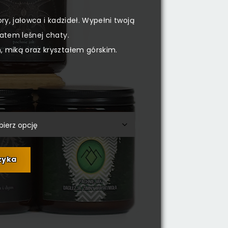
y, jałowca i kadzideł. Wypełni twoją
atem leśnej chaty.
miką oraz kryształem górskim.
zyka