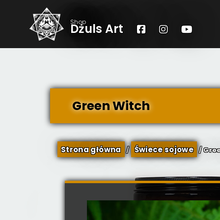
Open toolbar
Shop
Dżuls Art
Green Witch
Strona główna
Świece sojowe
/
/ Gre