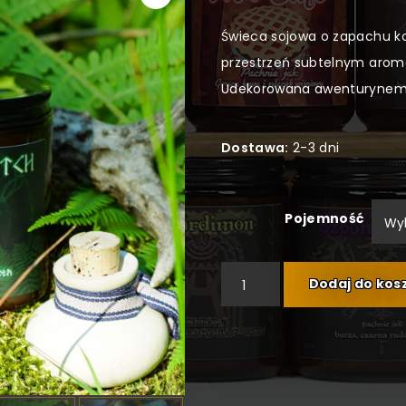
Świeca sojowa o zapachu kor
przestrzeń subtelnym arom
Udekorowana awenturynem, 
Dostawa:
2-3 dni
Pojemność
ilość Green Witch
Dodaj do kos