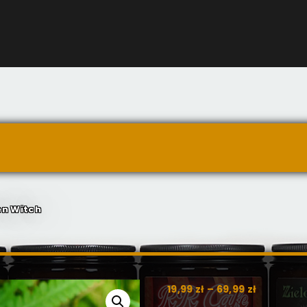
en Witch
19,99
zł
–
69,99
zł