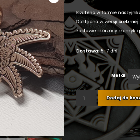
Biżuteria w formie naszyjni
Dostępna w wersji
srebrnej
zestawie skórzany rzemyk i 
Dostawa:
5-7 dni
Metal
ilość KRUSHAK Naszyjnik
Dodaj do kos