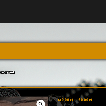
aszyjnik
149,99
zł
–
169,99
zł