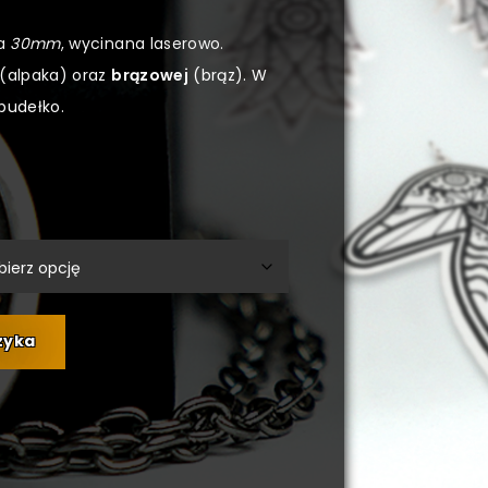
ka
30mm
, wycinana laserowo.
(alpaka) oraz
brązowej
(brąz). W
pudełko.
zyka