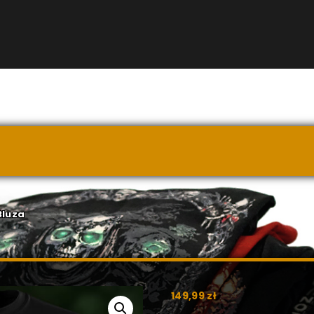
Bluza
149,99
zł