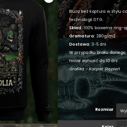
Bluza bez kaptura w stylu 
technologii DTG.
Skład:
100% bawełna ring-s
Gramatura:
280g/m2
Dostawa:
3-5 dni
W przypadku braku danego 
może wynosić do 10 dni.
Grafika – Kacper Stępień
Rozmiar
Kolor