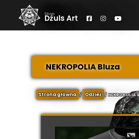
Open toolbar
Shop
Dżuls Art
NEKROPOLIA Bluza
Strona główna
Odzież
/
/ NEKROPOLIA 