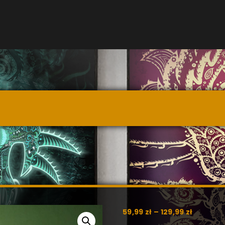
59,99
zł
–
129,99
zł