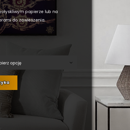
połyskliwym papierze lub na
orami do zawieszenia.
zyka